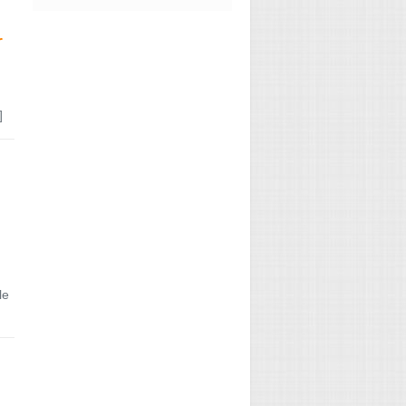
r
]
→
le
→