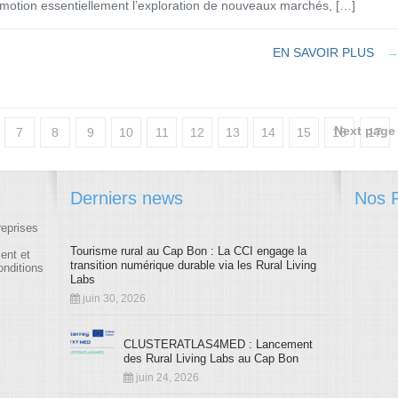
omotion essentiellement l’exploration de nouveaux marchés, […]
EN SAVOIR PLUS
Next page 
7
8
9
10
11
12
13
14
15
16
17
24
25
26
27
28
29
30
31
32
33
34
Derniers news
Nos P
41
42
43
44
45
46
47
48
49
50
51
reprises
58
59
60
61
62
63
64
65
66
67
68
Tourisme rural au Cap Bon : La CCI engage la
ment et
transition numérique durable via les Rural Living
onditions
75
76
77
78
79
80
81
82
83
84
85
Labs
juin 30, 2026
92
93
94
95
96
97
98
99
100
101
102
CLUSTERATLAS4MED : Lancement
105
106
107
108
109
110
111
des Rural Living Labs au Cap Bon
juin 24, 2026