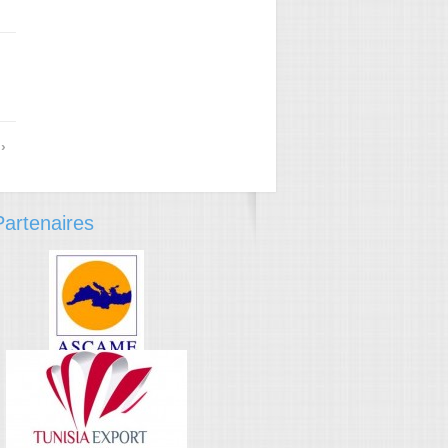
→
›
artenaires