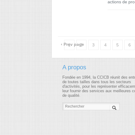
actions de pr
‹ Prev page
1
2
3
4
5
6
18
19
20
21
22
23
A propos
35
36
37
38
39
40
Fondée en 1994, la CCICB réunit des ent
52
53
54
55
56
57
de toutes tailles dans tous les secteurs
d'activités, pour les représenter efficace
leur fournir des services aux meilleures c
69
70
71
72
73
74
de qualité.
86
87
88
89
90
91
103
104