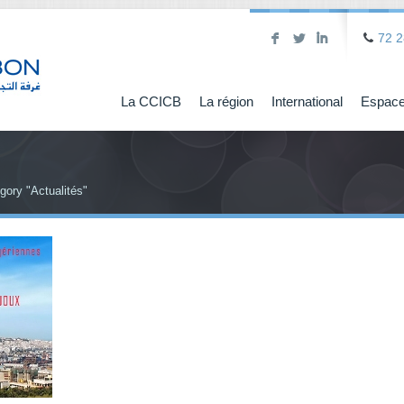
F
L
I
72 2
La CCICB
La région
International
Espace
gory "Actualités"