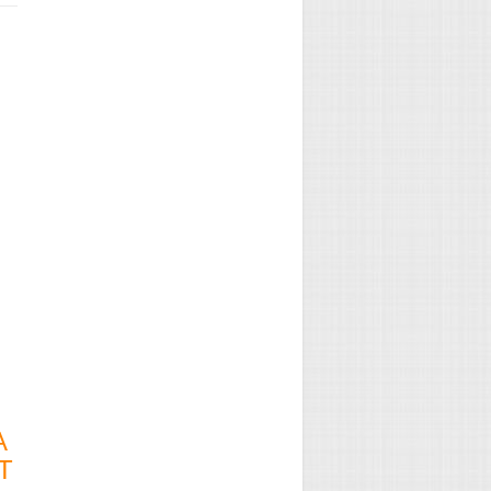
→
A
T