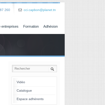
87 260
cci.capbon@planet.tn
 entreprises
Formation
Adhésion
Vidéo
Catalogue
Espace adhérents