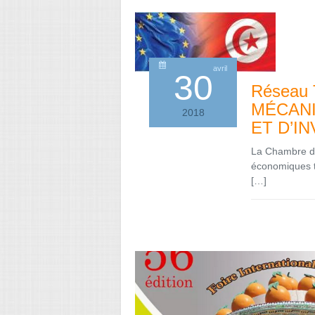
avril
30
Réseau T
MÉCANI
2018
ET D’I
La Chambre de
économiques tu
[…]