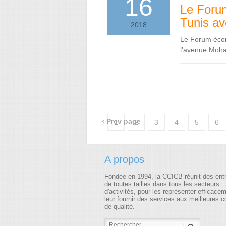
16
Le Forum
Tunis av
2018
Le Forum écono
l’avenue Moha
‹ Prev page
1
2
3
4
5
6
18
19
20
21
22
23
A propos
35
36
37
38
39
40
Fondée en 1994, la CCICB réunit des ent
52
53
54
55
56
57
de toutes tailles dans tous les secteurs
d'activités, pour les représenter efficace
leur fournir des services aux meilleures c
69
70
71
72
73
74
de qualité.
86
87
88
89
90
91