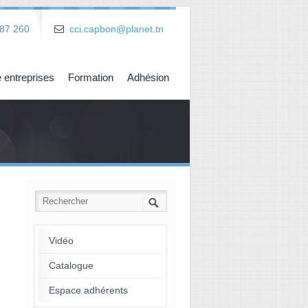
87 260
cci.capbon@planet.tn
 entreprises
Formation
Adhésion
Vidéo
Catalogue
Espace adhérents