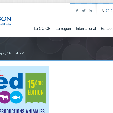
F
L
I
72 2
La CCICB
La région
International
Espace
gory "Actualités"