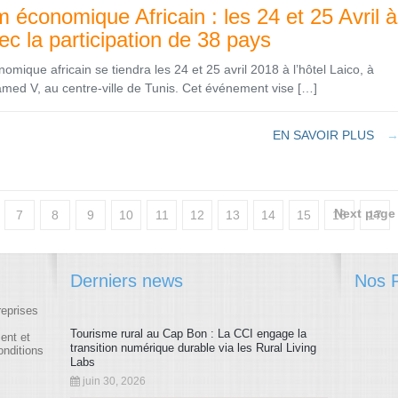
 économique Africain : les 24 et 25 Avril à
ec la participation de 38 pays
mique africain se tiendra les 24 et 25 avril 2018 à l’hôtel Laico, à
med V, au centre-ville de Tunis. Cet événement vise […]
EN SAVOIR PLUS
Next page 
7
8
9
10
11
12
13
14
15
16
17
24
25
26
27
28
29
30
31
32
33
34
Derniers news
Nos P
41
42
43
44
45
46
47
48
49
50
51
reprises
58
59
60
61
62
63
64
65
66
67
68
Tourisme rural au Cap Bon : La CCI engage la
ment et
transition numérique durable via les Rural Living
onditions
75
76
77
78
79
80
81
82
83
84
85
Labs
juin 30, 2026
92
93
94
95
96
97
98
99
100
101
102