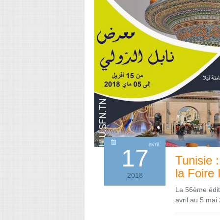
avril
17
Tunisie 
la Foire
2018
La 56ème édit
avril au 5 mai