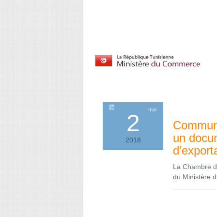
mai
2
Communiq
un docum
2018
d’export
La Chambre de
du Ministère 