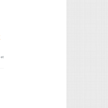
E
 et
→