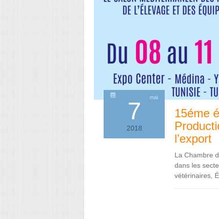
mai
7
15éme é
Producti
2018
l’export
La Chambre de
dans les secteu
vétérinaires, 