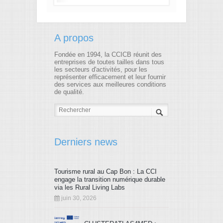
37
38
39
40
41
42
43
44
45
46
47
48
A propos
49
50
51
52
53
54
Fondée en 1994, la CCICB réunit des
entreprises de toutes tailles dans tous
les secteurs d'activités, pour les
55
56
57
58
59
60
représenter efficacement et leur fournir
des services aux meilleures conditions
de qualité.
61
62
63
64
65
66
67
68
69
70
71
72
73
74
75
76
77
78
Derniers news
79
80
81
82
83
84
Tourisme rural au Cap Bon : La CCI
85
86
87
88
89
90
engage la transition numérique durable
via les Rural Living Labs
91
92
93
94
95
96
juin 30, 2026
97
98
99
100
101
102