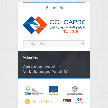
F
L
I
Actualités
Votre position:
Accueil
Archive by category "Actualités"