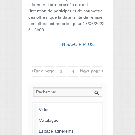
informent les intéressés qui ont
l’intention de participer et de soumettre
des offres, que la date limite de remise
des offres est reportée pour 13/06/2022
à 16h00.
EN SAVOIR PLUS
→
‹ Prev page
Next page ›
1
2
3
4
5
6
7
8
9
10
11
12
13
14
15
16
17
18
19
20
21
22
23
24
Vidéo
25
26
27
28
29
30
Catalogue
Espace adhérents
31
32
33
34
35
36