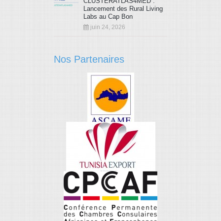
CLUSTERATLAS4MED :
Lancement des Rural Living
103
104
105
106
107
108
Labs au Cap Bon
juin 24, 2026
109
110
111
Nos Partenaires