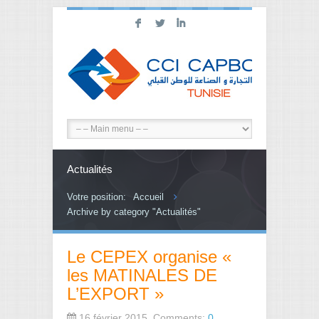
F
L
I
Actualités
Votre position:
Accueil
Archive by category "Actualités"
Le CEPEX organise «
les MATINALES DE
L’EXPORT »
16 février 2015, Comments:
0