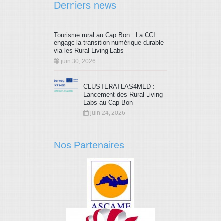
Derniers news
79
80
81
82
83
84
Tourisme rural au Cap Bon : La CCI
85
86
87
88
89
90
engage la transition numérique durable
via les Rural Living Labs
91
92
93
94
95
96
juin 30, 2026
97
98
99
100
101
102
CLUSTERATLAS4MED :
Lancement des Rural Living
103
104
105
106
107
108
Labs au Cap Bon
juin 24, 2026
109
110
111
Nos Partenaires