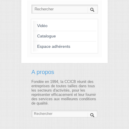
7
8
9
10
11
12
13
14
15
16
17
18
19
20
21
22
23
24
Vidéo
25
26
27
28
29
30
Catalogue
Espace adhérents
31
32
33
34
35
36
37
38
39
40
41
42
43
44
45
46
47
48
A propos
49
50
51
52
53
54
Fondée en 1994, la CCICB réunit des
entreprises de toutes tailles dans tous
les secteurs d'activités, pour les
55
56
57
58
59
60
représenter efficacement et leur fournir
des services aux meilleures conditions
de qualité.
61
62
63
64
65
66
67
68
69
70
71
72
73
74
75
76
77
78