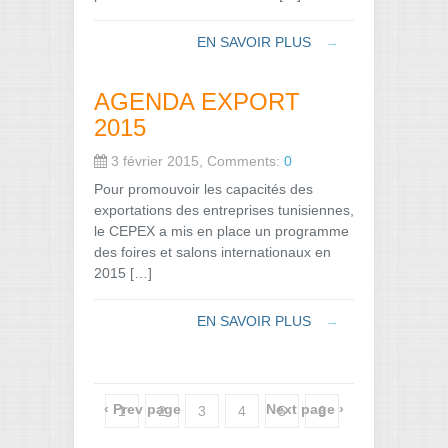
EN SAVOIR PLUS
→
AGENDA EXPORT
2015
3 février 2015, Comments:
0
Pour promouvoir les capacités des
exportations des entreprises tunisiennes,
le CEPEX a mis en place un programme
des foires et salons internationaux en
2015 […]
EN SAVOIR PLUS
→
‹ Prev page
Next page ›
1
2
3
4
5
6