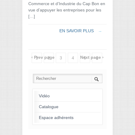
Commerce et d’Industrie du Cap Bon en
vue d’appuyer les entreprises pour les
[…]
EN SAVOIR PLUS
→
‹ Prev page
Next page ›
1
2
3
4
5
6
7
8
9
10
11
12
13
14
15
16
17
18
19
20
21
22
23
24
Vidéo
25
26
27
28
29
30
Catalogue
Espace adhérents
31
32
33
34
35
36
37
38
39
40
41
42