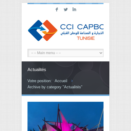
F
L
I
Actualités
Votre position:
Accueil
Archive by category "Actualités"