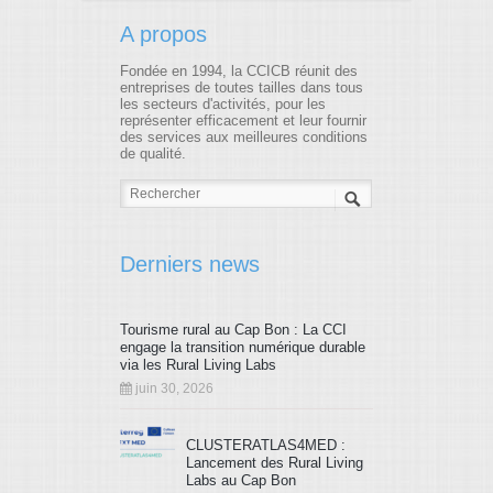
43
44
45
46
47
48
A propos
49
50
51
52
53
54
Fondée en 1994, la CCICB réunit des
entreprises de toutes tailles dans tous
les secteurs d'activités, pour les
55
56
57
58
59
60
représenter efficacement et leur fournir
des services aux meilleures conditions
de qualité.
61
62
63
64
65
66
67
68
69
70
71
72
73
74
75
76
77
78
Derniers news
79
80
81
82
83
84
Tourisme rural au Cap Bon : La CCI
85
86
87
88
89
90
engage la transition numérique durable
via les Rural Living Labs
91
92
93
94
95
96
juin 30, 2026
97
98
99
100
101
102
CLUSTERATLAS4MED :
Lancement des Rural Living
103
104
105
106
107
108
Labs au Cap Bon