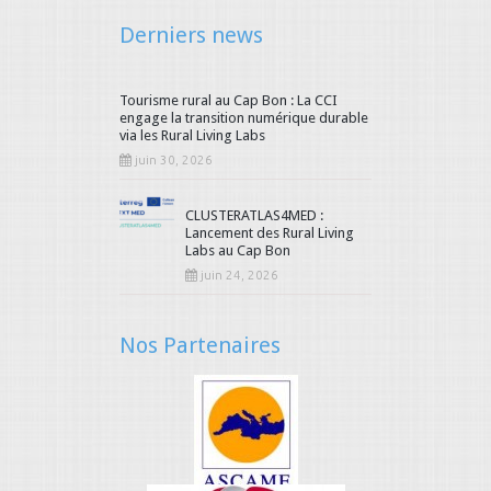
73
74
75
76
77
78
Derniers news
79
80
81
82
83
84
Tourisme rural au Cap Bon : La CCI
85
86
87
88
89
90
engage la transition numérique durable
via les Rural Living Labs
91
92
93
94
95
96
juin 30, 2026
97
98
99
100
101
102
CLUSTERATLAS4MED :
Lancement des Rural Living
103
104
105
106
107
108
Labs au Cap Bon
juin 24, 2026
109
110
111
112
113
114
115
116
117
118
119
120
Nos Partenaires