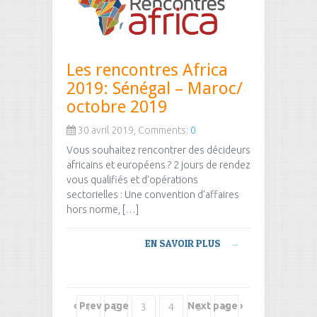
Les rencontres Africa
2019: Sénégal – Maroc/
octobre 2019
30 avril 2019, Comments:
0
Vous souhaitez rencontrer des décideurs
africains et européens ? 2 jours de rendez
vous qualifiés et d’opérations
sectorielles : Une convention d’affaires
hors norme, […]
EN SAVOIR PLUS
→
‹ Prev page
Next page ›
1
2
3
4
5
6