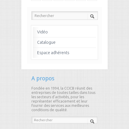
7
8
9
10
11
12
13
14
15
16
17
18
19
20
21
22
23
24
Vidéo
25
26
27
28
29
30
Catalogue
Espace adhérents
31
32
33
34
35
36
37
38
39
40
41
42
43
44
45
46
47
48
A propos
49
50
51
52
53
54
Fondée en 1994, la CCICB réunit des
entreprises de toutes tailles dans tous
les secteurs d'activités, pour les
55
56
57
58
59
60
représenter efficacement et leur
fournir des services aux meilleures
conditions de qualité.
61
62
63
64
65
66
67
68
69
70
71
72