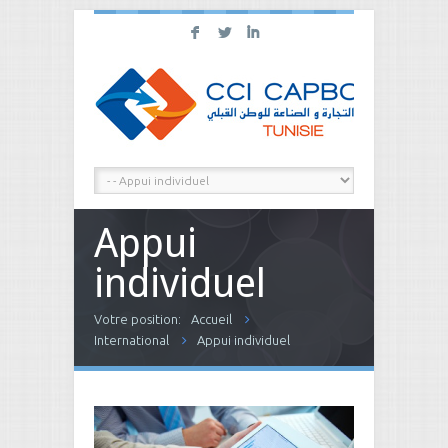
F
L
I
Appui
individuel
Votre position:
Accueil
International
Appui individuel