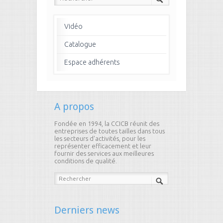
13
14
15
16
17
18
19
20
21
22
23
24
Vidéo
25
26
27
28
29
30
Catalogue
Espace adhérents
31
32
33
34
35
36
37
38
39
40
41
42
43
44
45
46
47
48
A propos
49
50
51
52
53
54
Fondée en 1994, la CCICB réunit des
entreprises de toutes tailles dans tous
les secteurs d'activités, pour les
55
56
57
58
59
60
représenter efficacement et leur
fournir des services aux meilleures
conditions de qualité.
61
62
63
64
65
66
67
68
69
70
71
72
73
74
75
76
77
78
Derniers news
79
80
81
82
83
84