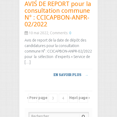
AVIS DE REPORT pour la
consultation commune
N° : CCICAPBON-ANPR-
02/2022
10 mai 2022, Comments:
0
Avis de report de la date de dépôt des
candidatures pour la consultation
commune N° : CCICAPBON-ANPR-02/2022
pour la sélection d’experts « Service de
[…]
EN SAVOIR PLUS
→
‹ Prev page
Next page ›
1
2
3
4
5
6
7
8
9
10
11
12