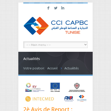
F
L
I
Actualités
Votre position:
Accueil
Actualités
2è Avis de Report :