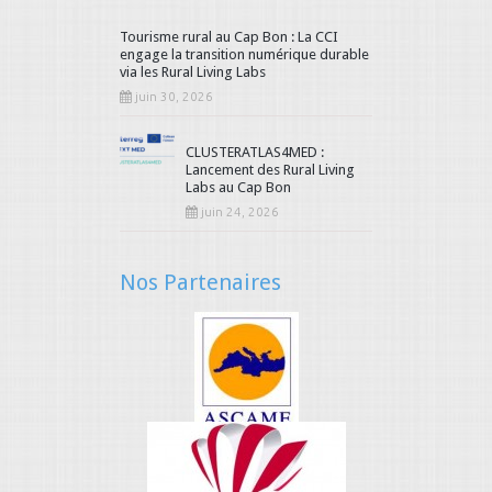
Tourisme rural au Cap Bon : La CCI
85
86
87
88
89
90
engage la transition numérique durable
via les Rural Living Labs
91
92
93
94
95
96
juin 30, 2026
97
98
99
100
101
102
CLUSTERATLAS4MED :
Lancement des Rural Living
103
104
105
106
107
108
Labs au Cap Bon
juin 24, 2026
109
110
111
112
113
114
115
116
117
118
119
120
Nos Partenaires