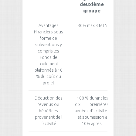
deuxième
premie
groupe
Avantages
30% max 3 MTND
15 %
financiers sous
M
forme de
subventions y
compris les
Fonds de
roulement
plafonnés à 10
% du coût du
projet
Déduction des
100 % durant les
100 % 
revenus ou
dix premières
cinq 
bénéfices
années d´activité
années d
provenant de l
et soumission à
soumis
´activité
10% après
a