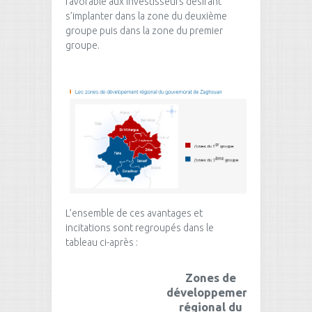
favorable aux investisseurs désirant
s’implanter dans la zone du deuxième
groupe puis dans la zone du premier
groupe.
L’ensemble de ces avantages et
incitations sont regroupés dans le
tableau ci-après :
Zones de
Zon
développement
dével
régional du
régi