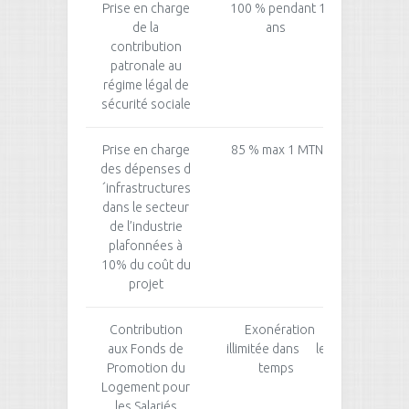
Prise en charge
100 % pendant 10
100 % 
de la
ans
contribution
patronale au
régime légal de
sécurité sociale
Prise en charge
85 % max 1 MTND
65 % m
des dépenses d
´infrastructures
dans le secteur
de l’industrie
plafonnées à
10% du coût du
projet
Contribution
Exonération
Pas d
aux Fonds de
illimitée dans le
Promotion du
temps
Logement pour
les Salariés