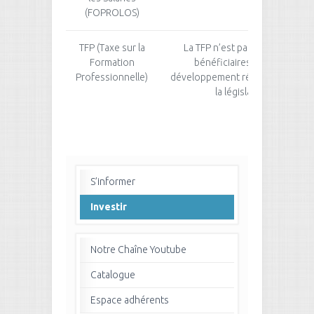
(FOPROLOS)
TFP (Taxe sur la
La TFP n’est pas due par les e
Formation
bénéficiaires des avantag
Professionnelle)
développement régional conf
la législation en vigueu
S’informer
Investir
Notre Chaîne Youtube
Catalogue
Espace adhérents