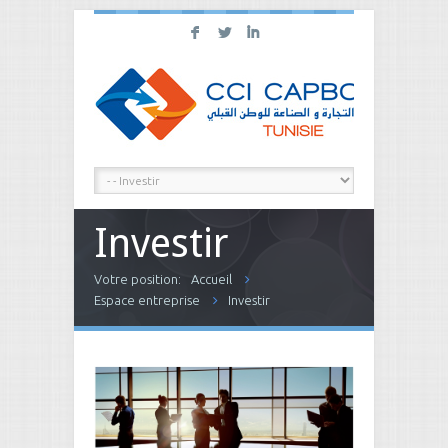
F
L
I
Investir
Votre position:
Accueil
Espace entreprise
Investir