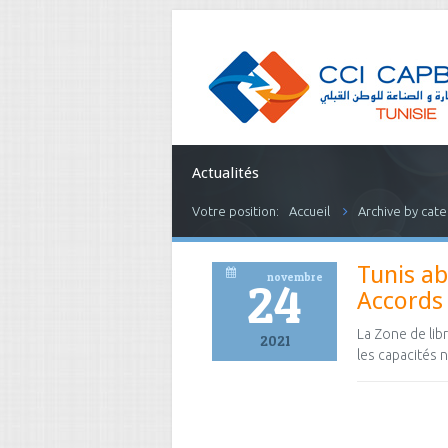
Actualités
Votre position:
Accueil
Archive by cate
Tunis ab
novembre
24
Accords
La Zone de lib
2021
les capacités 