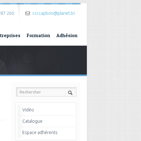
287 260
cci.capbon@planet.tn
treprises
Formation
Adhésion
Vidéo
Catalogue
→
Espace adhérents