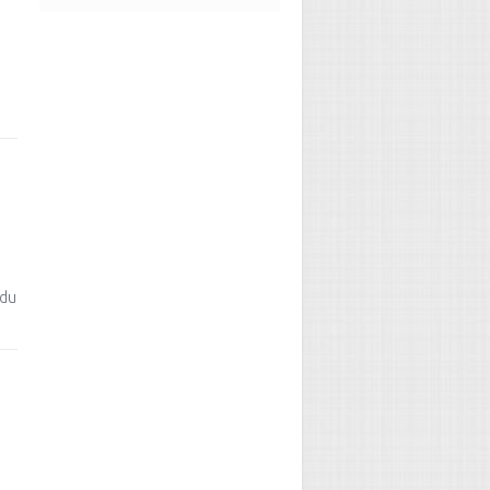
→
 du
→