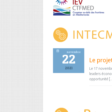
novembre
22
Le proj
2021
Le 17 novembr
leaders économ
opportunité [