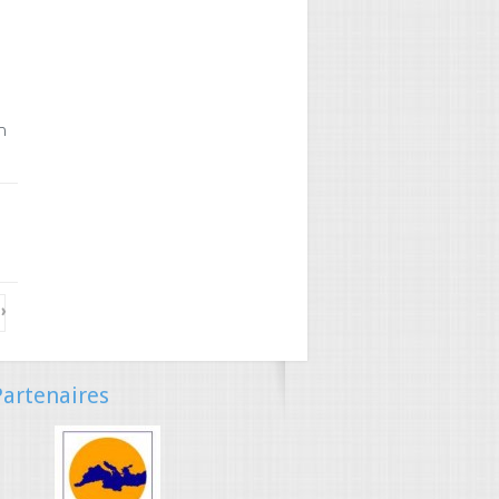
n
→
›
artenaires