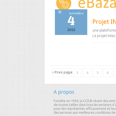
novembre
4
Projet I
2021
une plateforme
Le projet Inte
‹ Prev page
1
2
3
4
5
6
19
20
21
22
23
24
A propos
36
37
38
39
40
41
Fondée en 1994, la CCICB réunit des entr
54
55
56
57
58
59
de toutes tailles dans tous les secteurs d'a
pour les représenter efficacement et leur
des services aux meilleures conditions de 
71
72
73
74
75
76