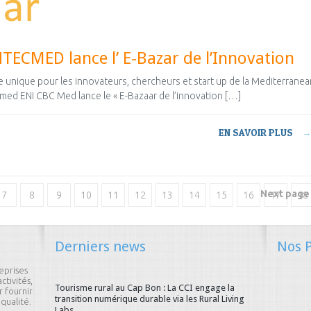
NTECMED lance l’ E-Bazar de l’Innovation
 unique pour les innovateurs, chercheurs et start up de la Mediterranea
cmed ENI CBC Med lance le « E-Bazaar de l’innovation […]
EN SAVOIR PLUS
Next page 
7
8
9
10
11
12
13
14
15
16
17
18
25
26
27
28
29
30
31
32
33
34
35
Derniers news
Nos P
42
43
44
45
46
47
48
49
50
51
52
53
eprises
60
61
62
63
64
65
66
67
68
69
70
ctivités,
Tourisme rural au Cap Bon : La CCI engage la
 fournir
transition numérique durable via les Rural Living
qualité.
77
78
79
80
81
82
83
84
85
86
87
88
Labs