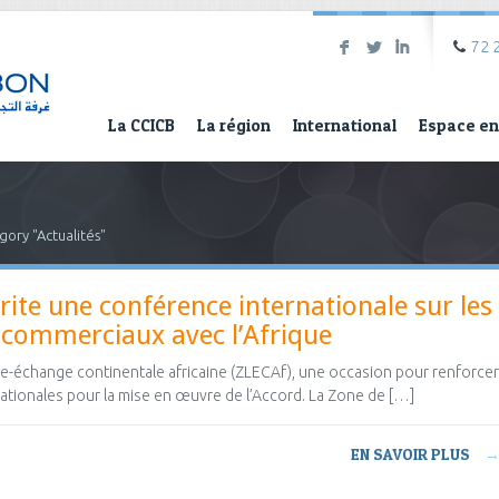
F
L
I
72 
La CCICB
La région
International
Espace en
gory "Actualités"
rite une conférence internationale sur les
 commerciaux avec l’Afrique
re-échange continentale africaine (ZLECAf), une occasion pour renforcer
nationales pour la mise en œuvre de l’Accord. La Zone de […]
EN SAVOIR PLUS