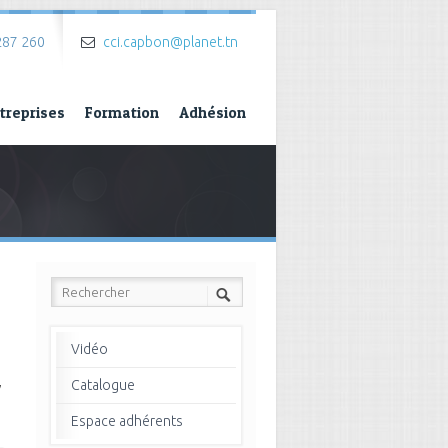
287 260
cci.capbon@planet.tn
treprises
Formation
Adhésion
Vidéo
,
Catalogue
Espace adhérents