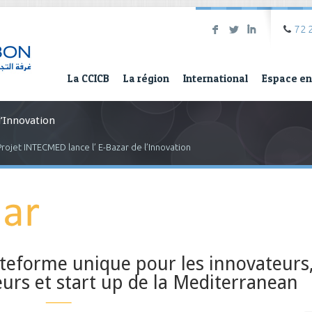
F
L
I
72 
La CCICB
La région
International
Espace en
l’Innovation
Projet INTECMED lance l’ E-Bazar de l’Innovation
teforme unique pour les innovateurs
urs et start up de la Mediterranean