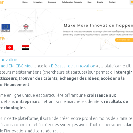
innovation
cmed ENI CBC Med
lance le «
E-Bazaar de l’innovation
« , la plateforme ult
ateurs méditerranéens (chercheurs et startups) leur permet d’
interagir
stisseurs
,
trouver des talents
,
échanger des idées
,
accéder à la
 au
financement
.
rme en ligne unique est particulière offrant une
croissance aux
rs
et aux
entreprises
mettant sur le marché les derniers
résultats de
technologies
.
 sur cette plateforme, il suffit de créer votre profil en moins de 3 minute
à vous connecter et à créer des synergies avec d’autres personnes dan
e l’innovation méditerranéen : ……..