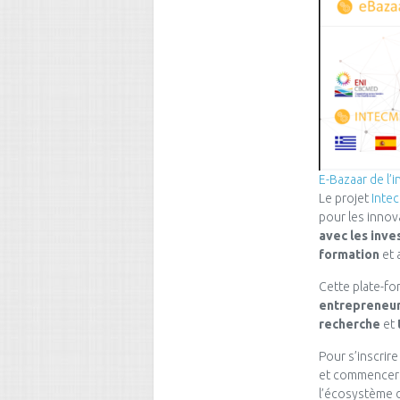
E-Bazaar de l’
Le projet
Inte
pour les innov
avec les inve
formation
et
Cette plate-fo
entrepreneu
recherche
et
Pour s’inscrire
et commencer 
l’écosystème d