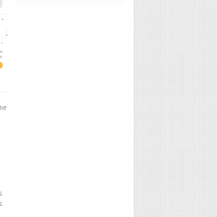
ime
s
s