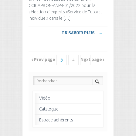
CCICAPBON-ANPR-01/2022 pour la
sélection d’experts «Service de Tutorat
individuel» dans le […]
EN SAVOIR PLUS
→
‹ Prev page
Next page ›
1
2
3
4
5
6
7
8
Vidéo
Catalogue
Espace adhérents