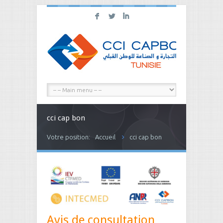
F
L
I
cci cap bon
Votre position:
Accueil
cci cap bon
Avis de consultation