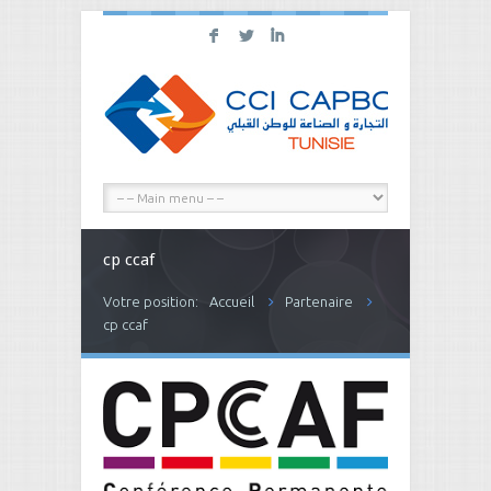
F
L
I
cp ccaf
Votre position:
Accueil
Partenaire
cp ccaf