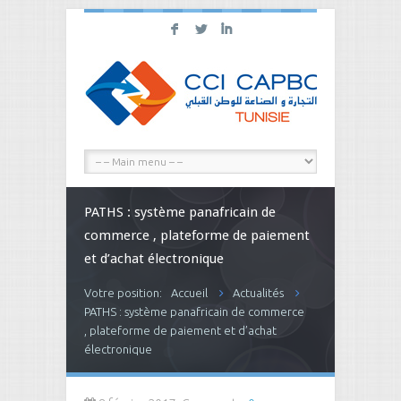
F
L
I
PATHS : système panafricain de
commerce , plateforme de paiement
et d’achat électronique
Votre position:
Accueil
Actualités
PATHS : système panafricain de commerce
, plateforme de paiement et d’achat
électronique