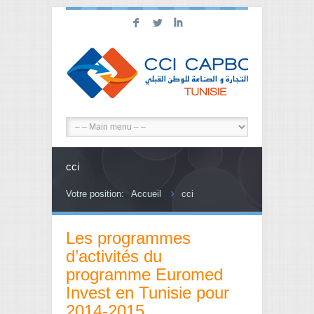
F
L
I
cci
Votre position:
Accueil
cci
Les programmes
d’activités du
programme Euromed
Invest en Tunisie pour
2014-2015