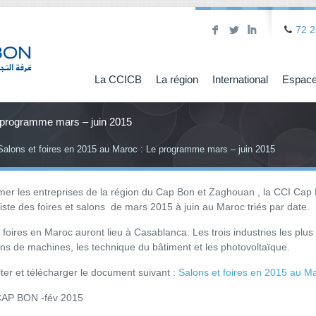
F
L
I
72 2
La CCICB
La région
International
Espace
e programme mars – juin 2015
Salons et foires en 2015 au Maroc : Le programme mars – juin 2015
mer les entreprises de la région du Cap Bon et Zaghouan , la CCI Cap B
liste des foires et salons de mars 2015 à juin au Maroc triés par date.
 foires en Maroc auront lieu à Casablanca. Les trois industries les plu
ons de machines, les technique du bâtiment et les photovoltaïque.
lter et télécharger le document suivant :
Salons et foires en 2015 au M
CAP BON -fév 2015