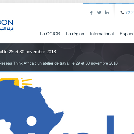
F
L
I
72 2
La CCICB
La région
International
Espace
vail le 29 et 30 novembre 2018
Réseau Think Africa : un atelier de travail le 29 et 30 novembre 2018