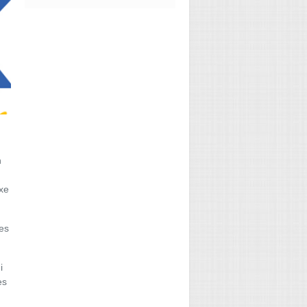
n
axe
pes
i
es