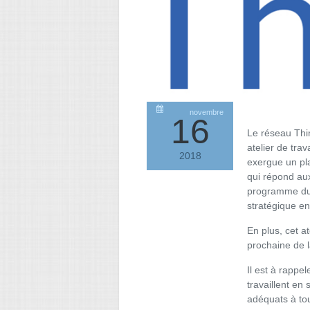
novembre
16
Le réseau Thin
atelier de tr
2018
exergue un pla
qui répond aux
programme du c
stratégique en
En plus, cet a
prochaine de l
Il est à rappe
travaillent en
adéquats à tou