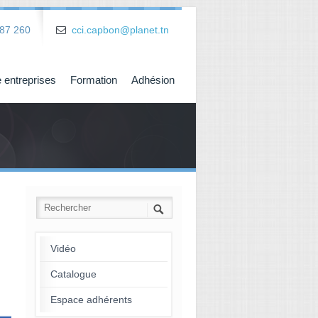
87 260
cci.capbon@planet.tn
 entreprises
Formation
Adhésion
Vidéo
Catalogue
Espace adhérents