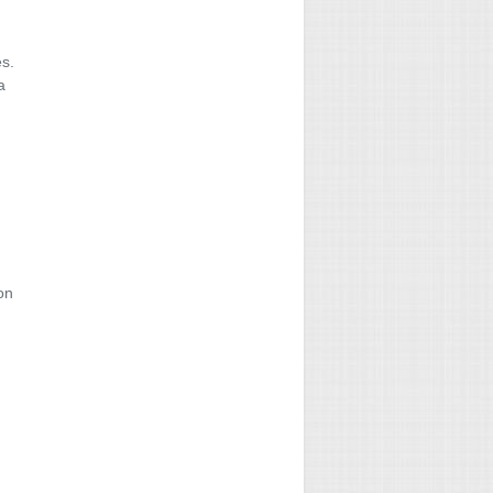
es.
a
on