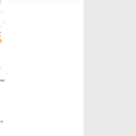
e
er
es