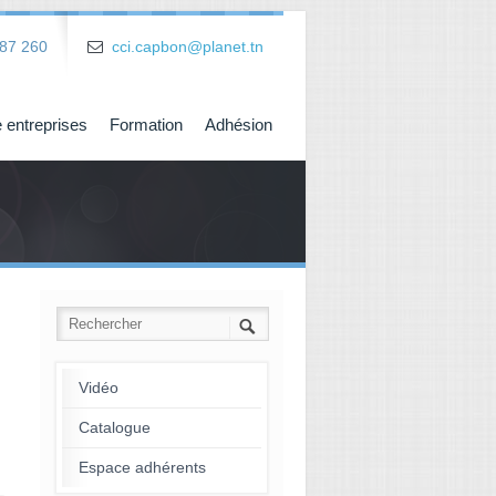
87 260
cci.capbon@planet.tn
 entreprises
Formation
Adhésion
Vidéo
Catalogue
Espace adhérents