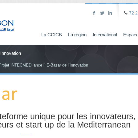
F
L
I
72 2
La CCICB
La région
International
Espace
’Innovation
Projet INTECMED lance l’ E-Bazar de l’Innovation
teforme unique pour les innovateurs,
urs et start up de la Mediterranean