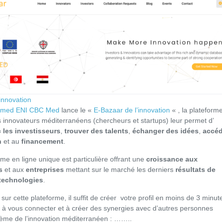
innovation
cmed ENI CBC Med
lance le «
E-Bazaar de l’innovation
« , la plateform
s innovateurs méditerranéens (chercheurs et startups) leur permet d’
c les investisseurs
,
trouver des talents
,
échanger des idées
,
accéd
n
et au
financement
.
rme en ligne unique est particulière offrant une
croissance aux
s
et aux
entreprises
mettant sur le marché les derniers
résultats de
technologies
.
 sur cette plateforme, il suffit de créer votre profil en moins de 3 minut
à vous connecter et à créer des synergies avec d’autres personnes
tème de l’innovation méditerranéen : ……..