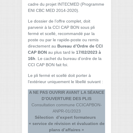
cadre du projet INTECMED (Programme
ENI CBC MED 2014-2020).
Le dossier de l’offre complet, doit
parvenir à la CCI CAP BON sous pli
fermé et scellé, recommandé par la
poste ou par le rapide-poste ou remis
directement au
Bureau d’Ordre de CCI
CAP BON
au plus tard le
17/02/2023
à
16h
. Le cachet du bureau d’ordre de la
CCI CAP BON fait foi.
Le pli fermé et scellé doit porter à
l’extérieur uniquement le libellé suivant :
A NE PAS OUVRIR AVANT LA SÉANCE
D’OUVERTURE DES PLIS
Consultation commune CCICAPBON-
ANPR-01/2023
Sélection d’expert formateurs
« service de révision et évaluation de
plans d’affaires »