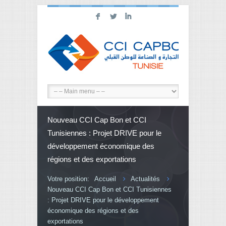
F
L
I
Nouveau CCI Cap Bon et CCI
Tunisiennes : Projet DRIVE pour le
développement économique des
régions et des exportations
Votre position:
Accueil
Actualités
Nouveau CCI Cap Bon et CCI Tunisiennes
: Projet DRIVE pour le développement
économique des régions et des
exportations