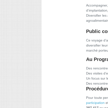
Accompagner, 
d’implantation
Diversifier les
agroalimentair
Public c
Ce voyage d’af
diversifier leu
marché porteur
Au Progr
Des rencontres
Des visites d’
Un focus sur 
Des rencontre
Procédure
Pour toute per
participation
et
287 417
ou pa