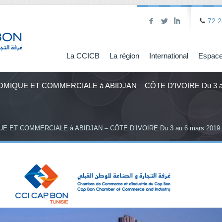
F
L
I
72 2
La CCICB
La région
International
Espace
IQUE ET COMMERCIALE à ABIDJAN – CÔTE D’IVOIRE Du 3 
ET COMMERCIALE à ABIDJAN – CÔTE D’IVOIRE Du 3 au 6 mars 2019