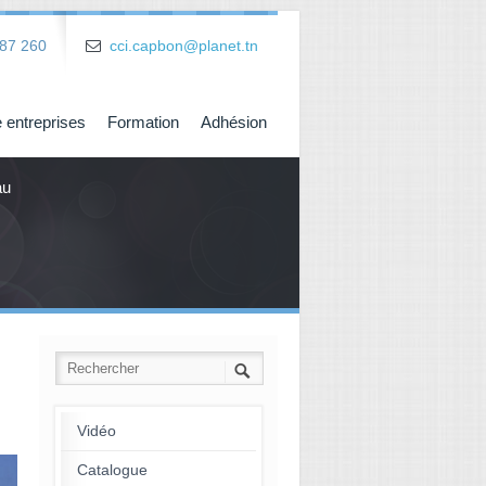
87 260
cci.capbon@planet.tn
 entreprises
Formation
Adhésion
au
Vidéo
Catalogue