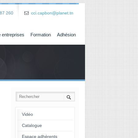
87 260
cci.capbon@planet.tn
 entreprises
Formation
Adhésion
Vidéo
Catalogue
Espace adhérents