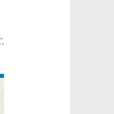
es
n à