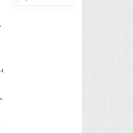
s
ul
,
et
s