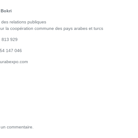
 Bokri
 des relations publiques
our la coopération commune des pays arabes et turcs
2 813 929
554 147 046
@turabexpo.com
 un commentaire.