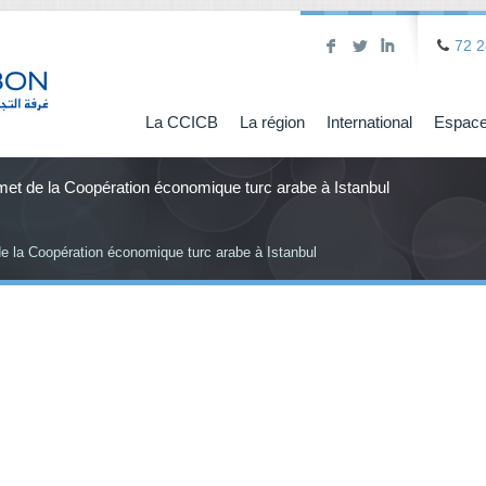
F
L
I
72 2
La CCICB
La région
International
Espace
met de la Coopération économique turc arabe à Istanbul
e la Coopération économique turc arabe à Istanbul