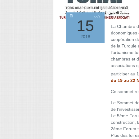
août
15
La Chambre de
économiques d
2018
coopération de
de la Turquie 
l’urbanisme tu
chambres et de
associations s
participer au
1
du 19 au 22 
Ce sommet ren
Le Sommet des
de l’investiss
Le 5ème Forum
construction, 
2ème Forum tu
Plus des foire