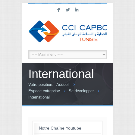
F
L
I
International
Votre position:
Accueil
Espace entreprise
Se développer
International
Notre Chaîne Youtube