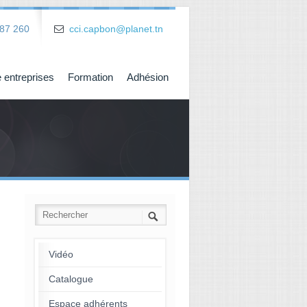
87 260
cci.capbon@planet.tn
 entreprises
Formation
Adhésion
Vidéo
Catalogue
Espace adhérents