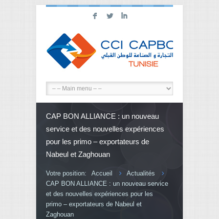
F
L
I
CAP BON ALLIANCE : un nouveau
service et des nouvelles expériences
pour les primo – exportateurs de
Nabeul et Zaghouan
Votre position:
Accueil
Actualités
CAP BON ALLIANCE : un nouveau service
et des nouvelles expériences pour les
primo – exportateurs de Nabeul et
Zaghouan