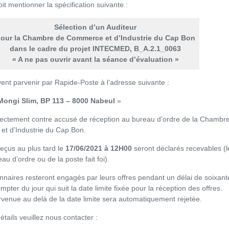
it mentionner la spécification suivante :
Sélection d’un Auditeur
our la Chambre de Commerce et d’Industrie du Cap Bon
dans le cadre du projet INTECMED, B_A.2.1_0063
« A ne pas ouvrir avant la séance d’évaluation »
vent parvenir par Rapide-Poste à l’adresse suivante :
Mongi Slim, BP 113 – 8000 Nabeul
»
rectement contre accusé de réception au bureau d’ordre de la Chambr
t d’Industrie du Cap Bon.
 reçus au plus tard le
17/06/2021 à 12H00
seront déclarés recevables (l
au d’ordre ou de la poste fait foi).
naires resteront engagés par leurs offres pendant un délai de soixant
mpter du jour qui suit la date limite fixée pour la réception des offres.
rvenue au delà de la date limite sera automatiquement rejetée.
étails veuillez nous contacter :