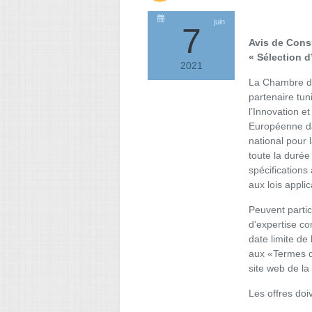
juin
7
Avis de Consu
« Sélection d
2021
La Chambre de
partenaire tu
l’Innovation e
Européenne d
national pour 
toute la durée
spécifications
aux lois appli
Peuvent partic
d’expertise c
date limite de
aux «Termes d
site web de l
Les offres doi