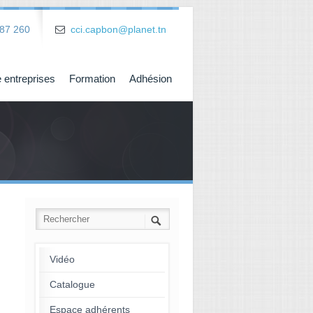
87 260
cci.capbon@planet.tn
 entreprises
Formation
Adhésion
Vidéo
Catalogue
Espace adhérents