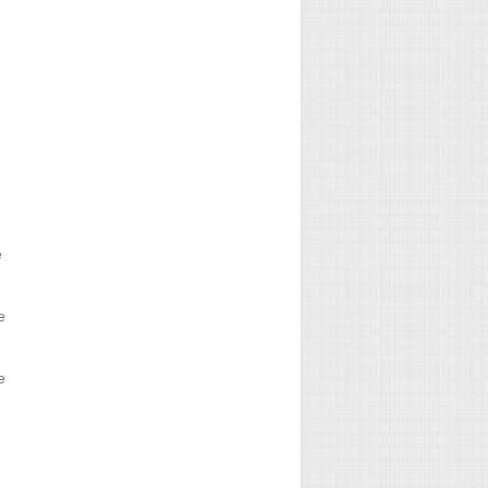
e
e
e