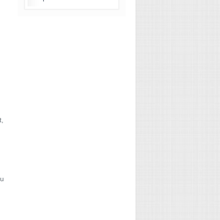
t,
au