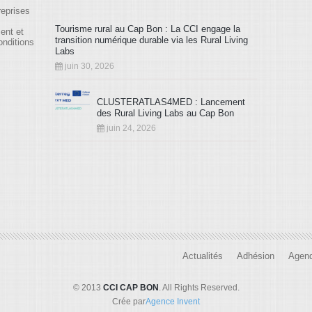
reprises
Tourisme rural au Cap Bon : La CCI engage la
ment et
transition numérique durable via les Rural Living
onditions
Labs
juin 30, 2026
CLUSTERATLAS4MED : Lancement
des Rural Living Labs au Cap Bon
juin 24, 2026
Actualités
Adhésion
Agen
© 2013
CCI CAP BON
. All Rights Reserved.
Crée par
Agence Invent