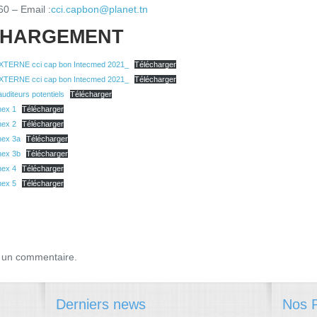
60 – Email :
cci.capbon@planet.tn
CHARGEMENT
TERNE cci cap bon Intecmed 2021_
Télécharger
TERNE cci cap bon Intecmed 2021_
Télécharger
uditeurs potentiels
Télécharger
nex 1
Télécharger
nex 2
Télécharger
nex 3a
Télécharger
nex 3b
Télécharger
nex 4
Télécharger
nex 5
Télécharger
 un commentaire.
Derniers news
Nos P