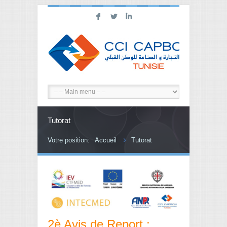
F
L
I
Tutorat
Votre position:
Accueil
Tutorat
2è Avis de Report :