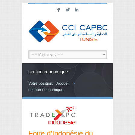
F
L
I
section économique
Votre position:
Accueil
section économique
Foire d’Indonésie du