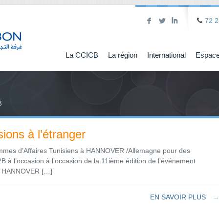
F
L
I
72 2
La CCICB
La région
International
Espace
B
ions à l’étranger
mmes d’Affaires Tunisiens à HANNOVER /Allemagne pour des
 à l’occasion à l’occasion de la 11ième édition de l’événement
l « HANNOVER […]
EN SAVOIR PLUS