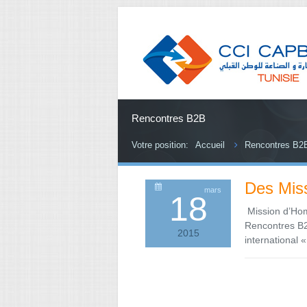
Rencontres B2B
Votre position:
Accueil
Rencontres B2
Des Miss
mars
18
Mission d’Ho
Rencontres B2B
2015
internationa