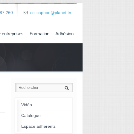
87 260
cci.capbon@planet.tn
 entreprises
Formation
Adhésion
Vidéo
Catalogue
→
Espace adhérents