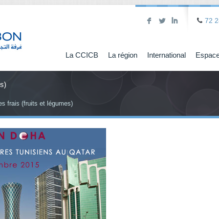
F
L
I
72 2
La CCICB
La région
International
Espace
es)
es frais (fruits et légumes)