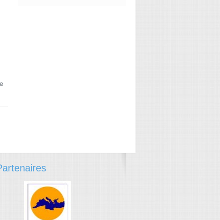
e
→
artenaires