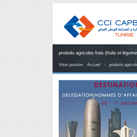
produits agricoles frais (fruits et légum
Votre position:
Accueil
produits agricol