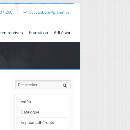
87 260
cci.capbon@planet.tn
 entreprises
Formation
Adhésion
Vidéo
Catalogue
Espace adhérents