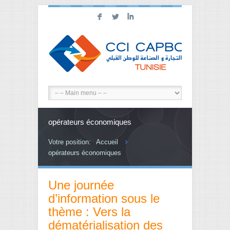
F
L
I
opérateurs économiques
Votre position:
Accueil
opérateurs économiques
Une journée
d’information sous le
thème : Vers la
dématérialisation des