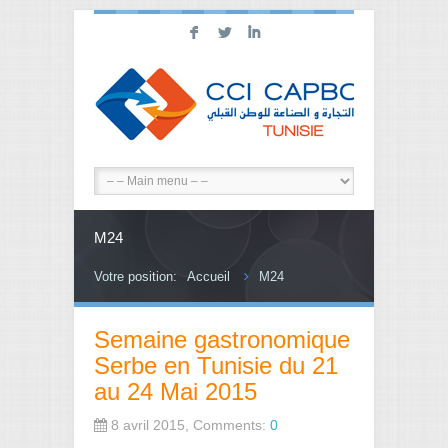
F
L
I
M24
Votre position:
Accueil
M24
Semaine gastronomique
Serbe en Tunisie du 21
au 24 Mai 2015
8 avril 2015, Comments:
0