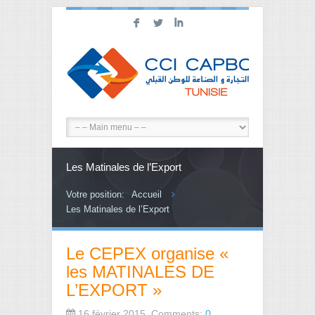
F
L
I
Les Matinales de l’Export
Votre position:
Accueil
Les Matinales de l’Export
Le CEPEX organise «
les MATINALES DE
L’EXPORT »
16 février 2015, Comments:
0