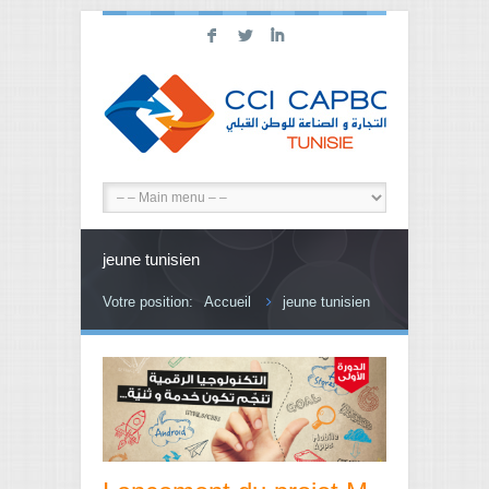
F
L
I
jeune tunisien
Votre position:
Accueil
jeune tunisien