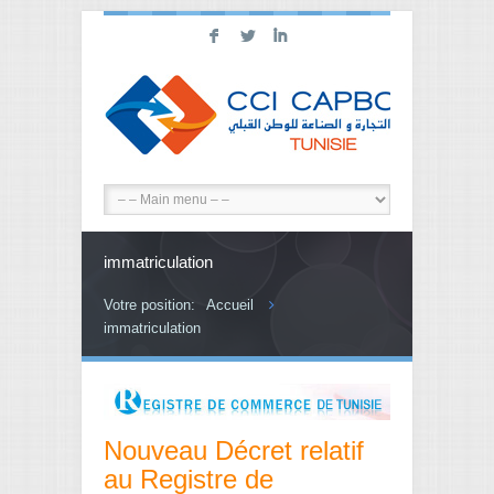
F
L
I
immatriculation
Votre position:
Accueil
immatriculation
Nouveau Décret relatif
au Registre de