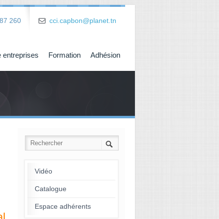
87 260
cci.capbon@planet.tn
 entreprises
Formation
Adhésion
Vidéo
Catalogue
Espace adhérents
al