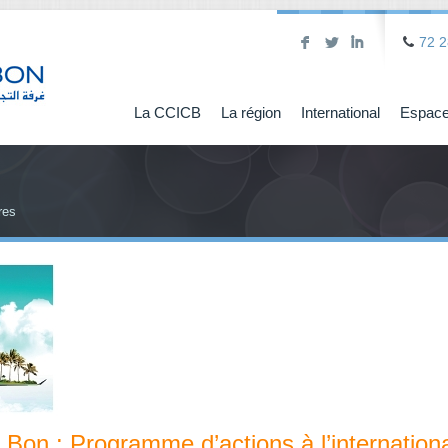
F
L
I
72 2
La CCICB
La région
International
Espace
res
Bon : Programme d’actions à l’internation