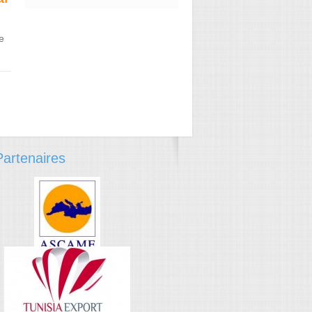
e
→
artenaires