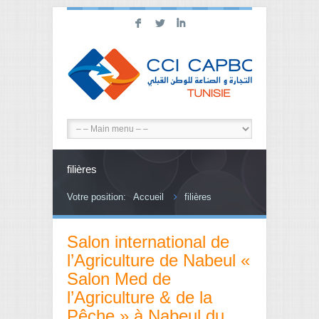
F
L
I
filières
Votre position:
Accueil
filières
Salon international de
l’Agriculture de Nabeul «
Salon Med de
l’Agriculture & de la
Pêche » à Nabeul du