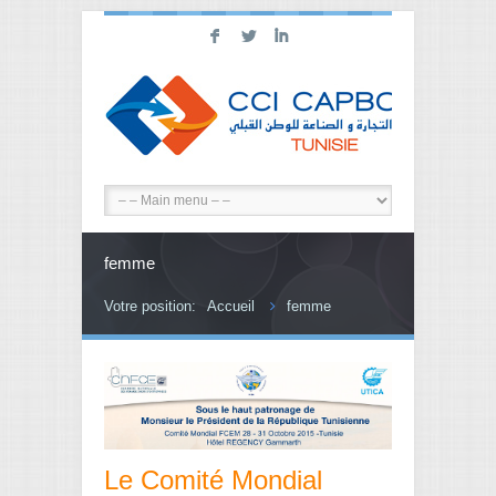
F
L
I
femme
Votre position:
Accueil
femme
Le Comité Mondial