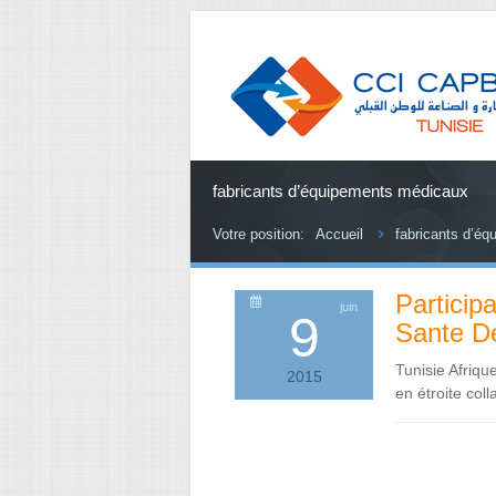
fabricants d’équipements médicaux
Votre position:
Accueil
fabricants d’é
Particip
juin
9
Sante D
Tunisie Afriqu
2015
en étroite col