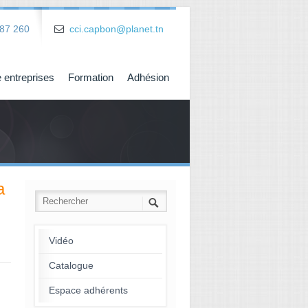
87 260
cci.capbon@planet.tn
 entreprises
Formation
Adhésion
a
Vidéo
Catalogue
→
Espace adhérents