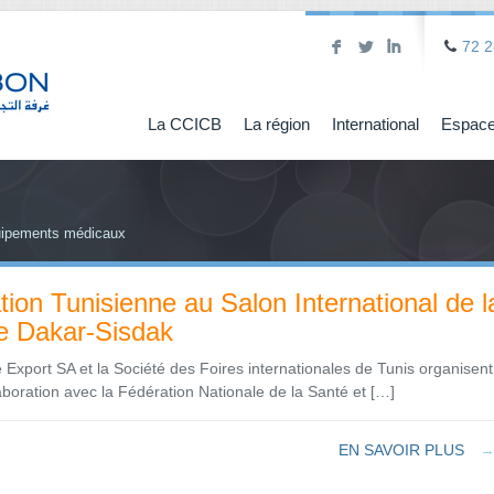
F
L
I
72 2
La CCICB
La région
International
Espace
quipements médicaux
ation Tunisienne au Salon International de l
e Dakar-Sisdak
e Export SA et la Société des Foires internationales de Tunis organisent
laboration avec la Fédération Nationale de la Santé et […]
EN SAVOIR PLUS