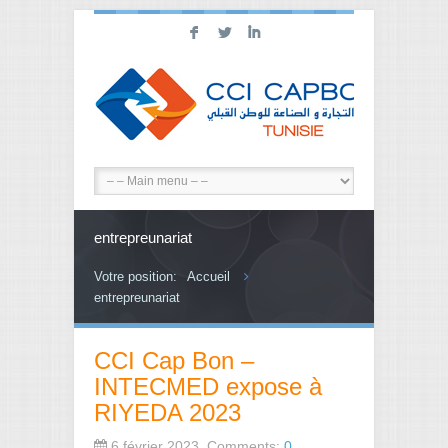
F
L
I
entrepreunariat
Votre position:
Accueil
entrepreunariat
CCI Cap Bon –
INTECMED expose à
RIYEDA 2023
6 février 2023, Comments:
0