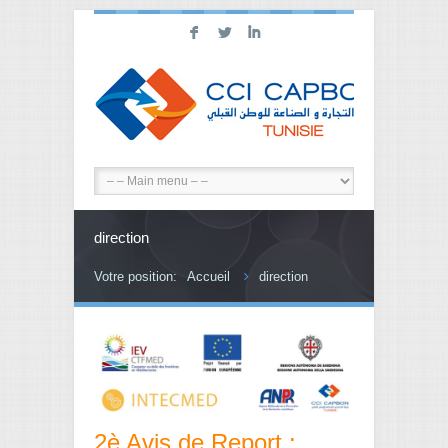
F
L
I
direction
Votre position:
Accueil
direction
2è Avis de Report :