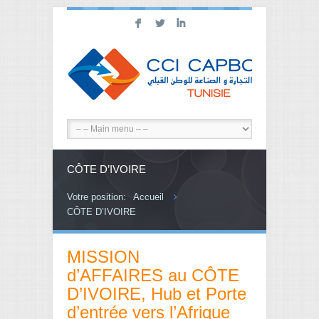
F
L
I
CÔTE D’IVOIRE
Votre position:
Accueil
CÔTE D’IVOIRE
MISSION
d’AFFAIRES au CÔTE
D’IVOIRE, Hub et Porte
d’entrée vers l’Afrique