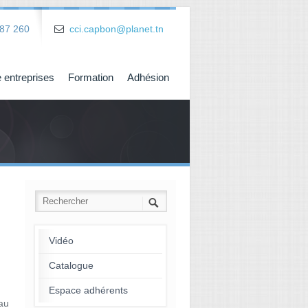
87 260
cci.capbon@planet.tn
 entreprises
Formation
Adhésion
Vidéo
Catalogue
Espace adhérents
au