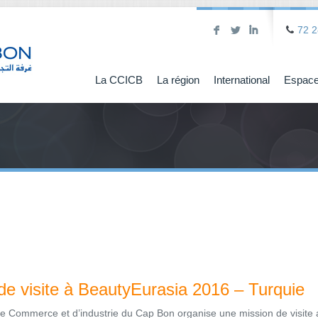
F
L
I
72 2
La CCICB
La région
International
Espace
de visite à BeautyEurasia 2016 – Turquie
 Commerce et d’industrie du Cap Bon organise une mission de visite 