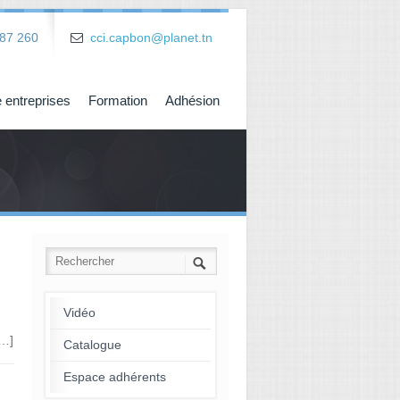
87 260
cci.capbon@planet.tn
 entreprises
Formation
Adhésion
Vidéo
[…]
Catalogue
Espace adhérents
→