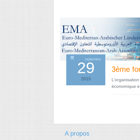
septembre
29
3ème fo
2015
L’organisatio
économique ent
A propos