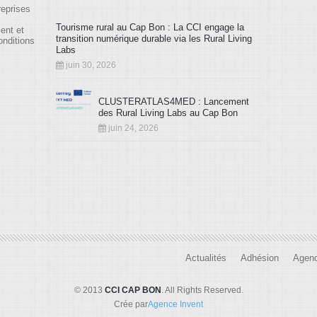
reprises
Tourisme rural au Cap Bon : La CCI engage la
ment et
transition numérique durable via les Rural Living
onditions
Labs
juin 30, 2026
CLUSTERATLAS4MED : Lancement
des Rural Living Labs au Cap Bon
juin 24, 2026
Actualités
Adhésion
Agen
© 2013
CCI CAP BON
. All Rights Reserved.
Crée par
Agence Invent