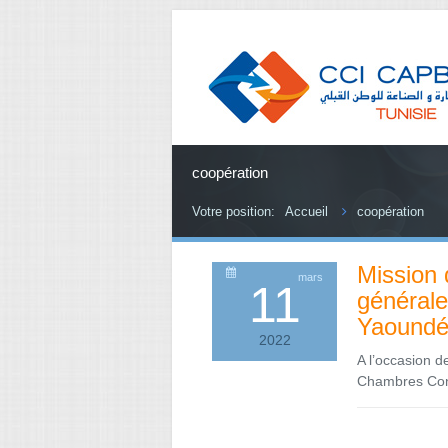
coopération
Votre position:
Accueil
coopération
Mission 
mars
11
générale
Yaoundé
2022
A l’occasion 
Chambres Cons