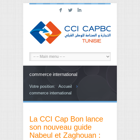
F
L
I
commerce international
Votre position:
Accueil
commerce international
La CCI Cap Bon lance
son nouveau guide
Nabeul et Zaghouan :