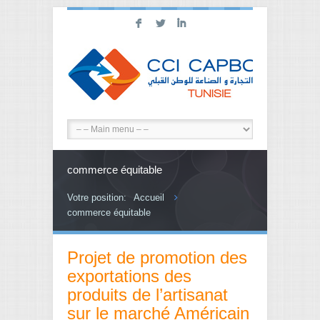
F
L
I
commerce équitable
Votre position:
Accueil
commerce équitable
Projet de promotion des
exportations des
produits de l’artisanat
sur le marché Américain