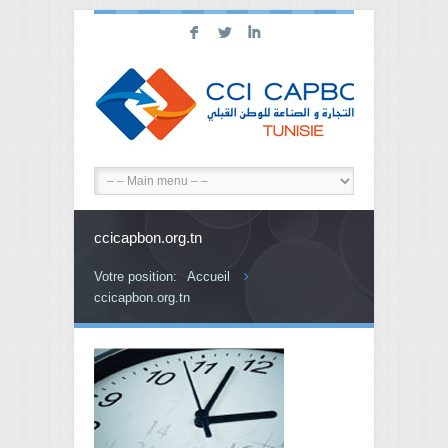
F
L
I
ccicapbon.org.tn
Votre position:
Accueil
ccicapbon.org.tn