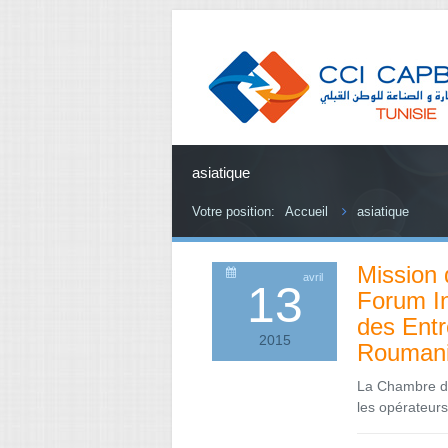
asiatique
Votre position:
Accueil
asiatique
Mission d
avril
13
Forum In
des Ent
2015
Roumanie
La Chambre de
les opérateur