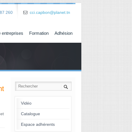
87 260
cci.capbon@planet.tn
 entreprises
Formation
Adhésion
nt
Vidéo
et
Catalogue
Espace adhérents