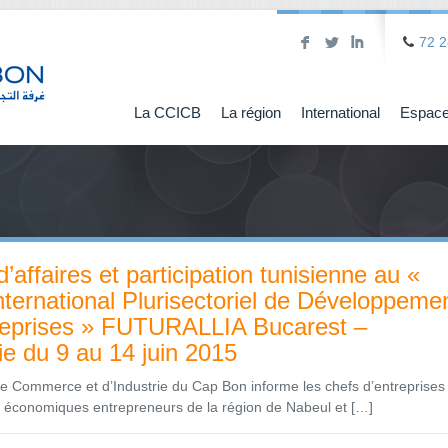
F
L
I
72 2
La CCICB
La région
International
Espace
’affaires et participation tunisienne au «
ternational Plurisectoriel de Développeme
reprises » FUTURALLIA Bucarest –
 du 9 au 14 juin 2015
 Commerce et d’Industrie du Cap Bon informe les chefs d’entreprises 
s économiques entrepreneurs de la région de Nabeul et […]