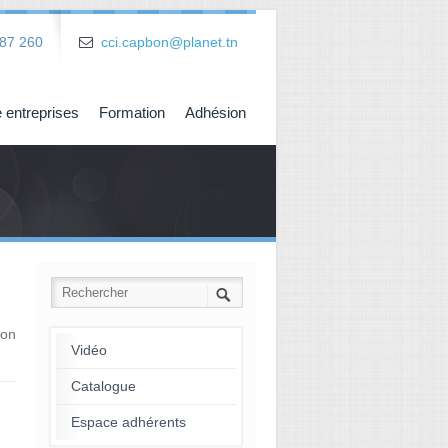
87 260
cci.capbon@planet.tn
 entreprises
Formation
Adhésion
Bon
Vidéo
Catalogue
→
Espace adhérents