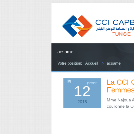
acsame
Votre position:
Accueil
acsame
La CCI C
janvier
12
Femmes 
Mme Najoua AT
2015
couronne la 