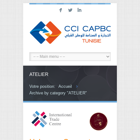
F
L
I
ATELIER
Votre position:
Accueil
Archive by category "ATELIER"